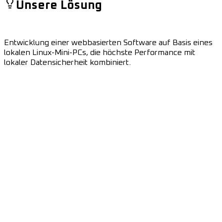
Unsere Lösung
Entwicklung einer webbasierten Software auf Basis eines
lokalen Linux-Mini-PCs, die höchste Performance mit
lokaler Datensicherheit kombiniert.
NIRO
Start
Über
uns
Dienstleistungen
Projekte
Kundenmeinungen
Kontakt
DE
Kontaktiere uns